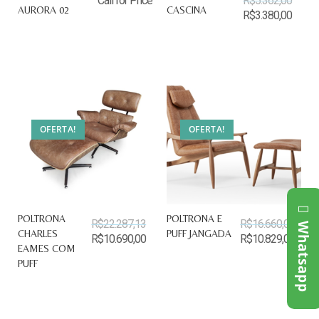
Call for Price
R$
5.362,00
AURORA 02
CASCINA
R$
3.380,00
OFERTA!
OFERTA!
POLTRONA
POLTRONA E
R$
22.287,13
R$
16.660,00
Whatsapp
CHARLES
PUFF JANGADA
R$
10.690,00
R$
10.829,00
EAMES COM
PUFF