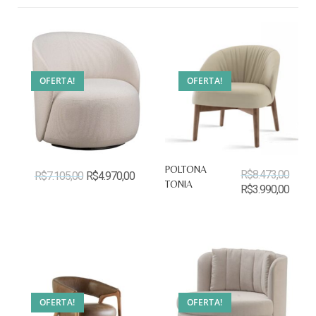
OFERTA!
OFERTA!
POLTONA
R$
8.473,00
R$
7.105,00
R$
4.970,00
TONIA
R$
3.990,00
OFERTA!
OFERTA!