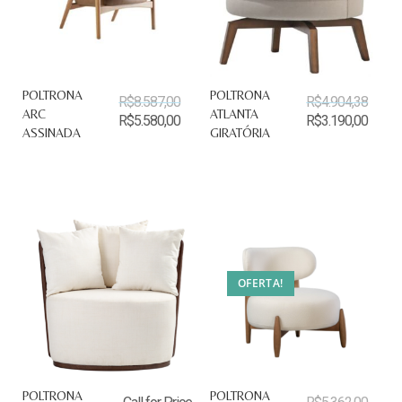
POLTRONA
POLTRONA
R$
8.587,00
R$
4.904,38
ARC
ATLANTA
R$
5.580,00
R$
3.190,00
ASSINADA
GIRATÓRIA
OFERTA!
POLTRONA
POLTRONA